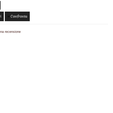
i
Confronta
una recensione