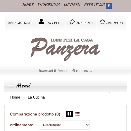
HOME
SHOWROOM
CONTATTI
ASSISTENZA
REGISTRATI
ACCEDI
PREFERITI
CARRELLO
Menu'
Home
La Cucina
Comparazione prodotto (0)
ordinamento: